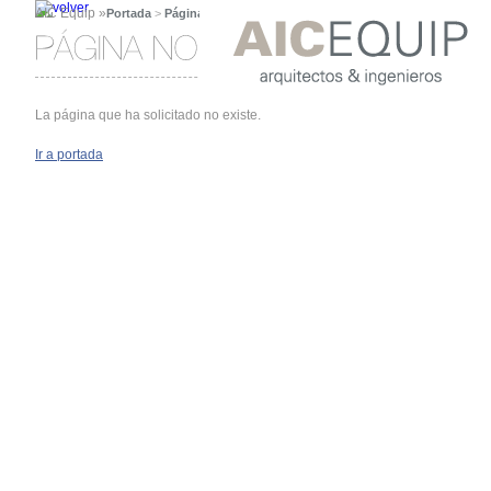
AIC Equip »
Portada
>
Página no encontrada
La página que ha solicitado no existe.
Ir a portada