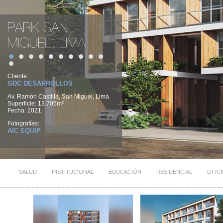
Cliente:
GDC DESARROLLOS
Av. Ramón Castilla, San Miguel, Lima
Superficie: 13.705m²
Fecha: 2021
Fotografías:
AIC EQUIP
SALUD
INSTITUCIONAL
EDUCACIÓN
RESIDENCIAL
OFIC